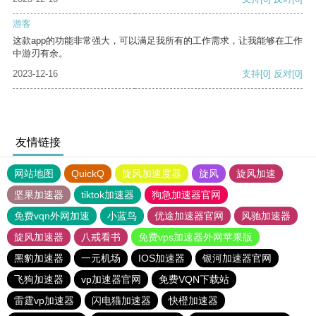
游客
这款app的功能非常强大，可以满足我所有的工作需求，让我能够在工作
中游刃有余。
2023-12-16
支持
[0]
反对
[0]
友情链接
网站地图
QuickQ
旋风加速度器
旋风
旋风加速
坚果加速器
tiktok加速器
狗急加速器官网
免费vqn外网加速
小蓝鸟
优途加速器官网
风驰加速器
旋风加速器
八戒看书
免费vps加速器外网苹果版
黑豹加速器
一元机场
IOS加速器
银河加速器官网
飞狗加速器
vp加速器官网
免费VQN下载站
雷霆vp加速器
闪电猫加速器
快橙加速器