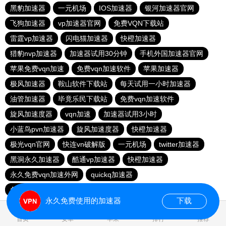
黑豹加速器
一元机场
IOS加速器
银河加速器官网
飞狗加速器
vp加速器官网
免费VQN下载站
雷霆vp加速器
闪电猫加速器
快橙加速器
猎豹nvp加速器
加速器试用30分钟
手机外国加速器官网
苹果免费vqn加速
免费vqn加速软件
苹果加速器
极风加速器
鞍山软件下载站
每天试用一小时加速器
油管加速器
毕竟乐民下载站
免费vqn加速软件
旋风加速度器
vqn加速
加速器试用3小时
小蓝鸟pvn加速器
旋风加速度器
快橙加速器
极光vqn官网
快连vn破解版
一元机场
twitter加速器
黑洞永久加速器
酷通vp加速器
快橙加速器
永久免费vqn加速外网
quickq加速器
免费vqn加速外网不限时
旋风加速度器
老王vn加速器
永久免费使用的加速器
下载
0.541419s
首页
安卓
苹果
排行
推荐