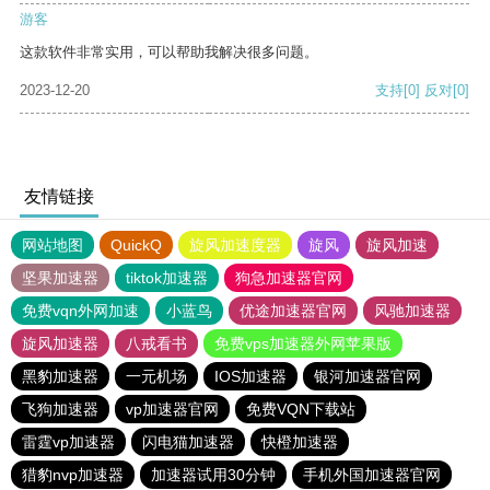
游客
这款软件非常实用，可以帮助我解决很多问题。
2023-12-20
支持
[0]
反对
[0]
友情链接
网站地图
QuickQ
旋风加速度器
旋风
旋风加速
坚果加速器
tiktok加速器
狗急加速器官网
免费vqn外网加速
小蓝鸟
优途加速器官网
风驰加速器
旋风加速器
八戒看书
免费vps加速器外网苹果版
黑豹加速器
一元机场
IOS加速器
银河加速器官网
飞狗加速器
vp加速器官网
免费VQN下载站
雷霆vp加速器
闪电猫加速器
快橙加速器
猎豹nvp加速器
加速器试用30分钟
手机外国加速器官网