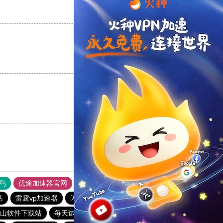
支持
[0]
反对
[0]
支持
[0]
反对
[0]
支持
[0]
反对
[0]
鸟
优途加速器官网
风驰加速器
旋风加速器
八戒看书
站
雷霆vp加速器
闪电猫加速器
快橙加速器
山软件下载站
每天试用一小时加速器
油管加速器