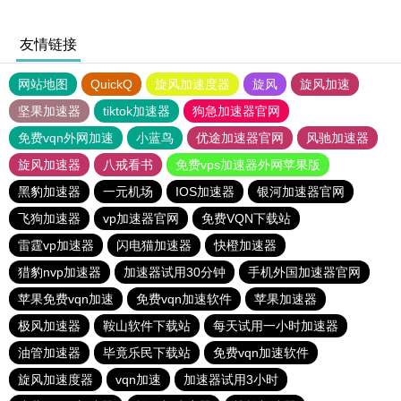
友情链接
网站地图
QuickQ
旋风加速度器
旋风
旋风加速
坚果加速器
tiktok加速器
狗急加速器官网
免费vqn外网加速
小蓝鸟
优途加速器官网
风驰加速器
旋风加速器
八戒看书
免费vps加速器外网苹果版
黑豹加速器
一元机场
IOS加速器
银河加速器官网
飞狗加速器
vp加速器官网
免费VQN下载站
雷霆vp加速器
闪电猫加速器
快橙加速器
猎豹nvp加速器
加速器试用30分钟
手机外国加速器官网
苹果免费vqn加速
免费vqn加速软件
苹果加速器
极风加速器
鞍山软件下载站
每天试用一小时加速器
油管加速器
毕竟乐民下载站
免费vqn加速软件
旋风加速度器
vqn加速
加速器试用3小时